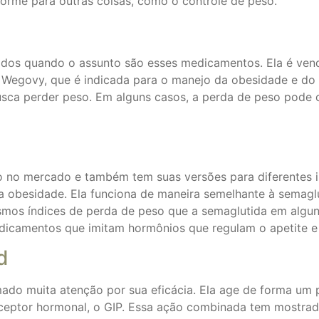
orme para outras coisas, como o controle de peso.
dos quando o assunto são esses medicamentos. Ela é vend
, e Wegovy, que é indicada para o manejo da obesidade e 
usca perder peso. Em alguns casos, a perda de peso pode 
po no mercado e também tem suas versões para diferentes i
 obesidade. Ela funciona de maneira semelhante à semaglut
os índices de perda de peso que a semaglutida em alguns 
icamentos que imitam hormônios que regulam o apetite e 
d
ado muita atenção por sua eficácia. Ela age de forma um 
eptor hormonal, o GIP. Essa ação combinada tem mostrado