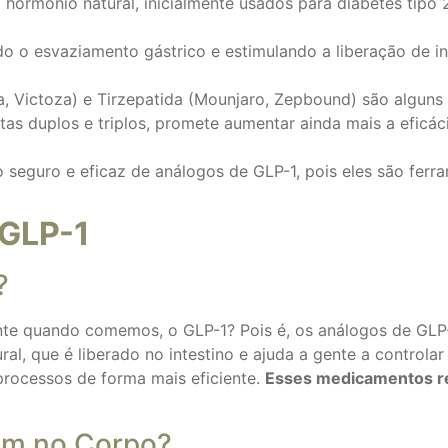
ormônio natural, inicialmente usados para diabetes tipo 
o o esvaziamento gástrico e estimulando a liberação de in
, Victoza) e Tirzepatida (Mounjaro, Zepbound) são alguns 
s duplos e triplos, promete aumentar ainda mais a eficáci
eguro e eficaz de análogos de GLP-1, pois eles são ferra
 GLP-1
?
te quando comemos, o GLP-1? Pois é, os análogos de GLP
al, que é liberado no intestino e ajuda a gente a controlar
processos de forma mais eficiente.
Esses medicamentos re
am no Corpo?