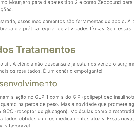
como Mounjaro para diabetes tipo 2 e como Zepbound para 
ições.
nstrada, esses medicamentos são ferramentas de apoio. A
rada e a prática regular de atividades físicas. Sem essas
 dos Tratamentos
oluir. A ciência não descansa e já estamos vendo o surgi
mais os resultados. É um cenário empolgante!
esenvolvimento
nam a ação no GLP-1 com a do GIP (polipeptídeo insulinot
 quanto na perda de peso. Mas a novidade que promete agi
o GCC (receptor de glucagon). Moléculas como a retatruti
esultados obtidos com os medicamentos atuais. Essas nov
ais favorável.