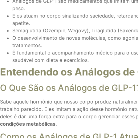
Análogos de GLP-1 são medicamentos que imitam um h
peso.
Eles atuam no corpo sinalizando saciedade, retardand
apetite.
Semaglutida (Ozempic, Wegovy), Liraglutida (Saxenda
O desenvolvimento de novas moléculas, como agonista
tratamentos.
É fundamental o acompanhamento médico para o uso s
saudável com dieta e exercícios.
Entendendo os Análogos de
O Que São os Análogos de GLP-1
Sabe aquele hormônio que nosso corpo produz naturalmen
trabalho parecido. Eles imitam a ação desse hormônio natur
deles é dar uma força extra para o corpo gerenciar esses 
condições metabólicas.
Como os Análogos de GLP-1 Atu