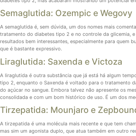
diabetes tipo 2, mas acabaram mostrando um potencial en
Semaglutida: Ozempic e Wegovy
A semaglutida é, sem dúvida, um dos nomes mais comenta
tratamento do diabetes tipo 2 e no controle da glicemia
resultados bem interessantes, especialmente para quem b
que é bastante expressivo.
Liraglutida: Saxenda e Victoza
A liraglutida é outra substância que já está há algum tem
tipo 2, enquanto o Saxenda é voltado para o tratamento da
do açúcar no sangue. Embora talvez não apresente os mesm
consolidada e com um bom histórico de uso. É um dos med
Tirzepatida: Mounjaro e Zepboun
A tirzepatida é uma molécula mais recente e que tem cham
mas sim um agonista duplo, que atua também em outro rec