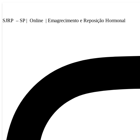
Ir
SJRP - SP | Online
para
o
SJRP – SP | Online | Emagrecimento e Reposição Hormonal
conteúdo