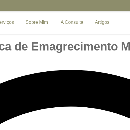
erviços
Sobre Mim
A Consulta
Artigos
ica de Emagrecimento M