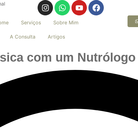
nal
ome
Serviços
Sobre Mim
A Consulta
Artigos
ísica com um Nutrólogo