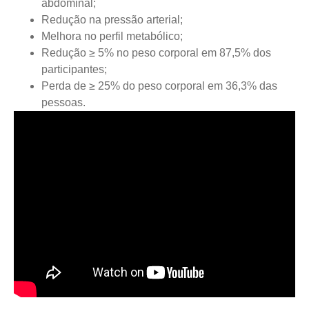
abdominal;
Redução na pressão arterial;
Melhora no perfil metabólico;
Redução ≥ 5% no peso corporal em 87,5% dos
participantes;
Perda de ≥ 25% do peso corporal em 36,3% das
pessoas.