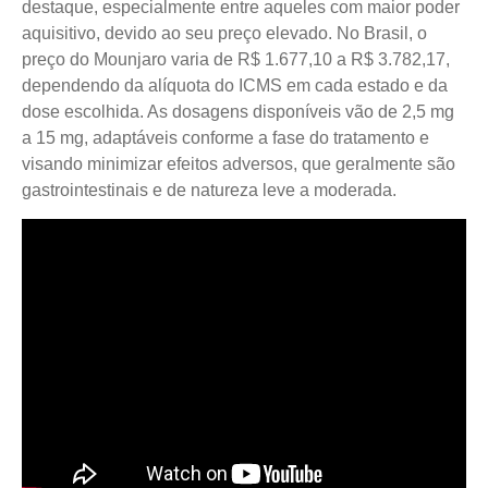
destaque, especialmente entre aqueles com maior poder
aquisitivo, devido ao seu preço elevado. No Brasil, o
preço do Mounjaro varia de R$ 1.677,10 a R$ 3.782,17,
dependendo da alíquota do ICMS em cada estado e da
dose escolhida. As dosagens disponíveis vão de 2,5 mg
a 15 mg, adaptáveis conforme a fase do tratamento e
visando minimizar efeitos adversos, que geralmente são
gastrointestinais e de natureza leve a moderada.