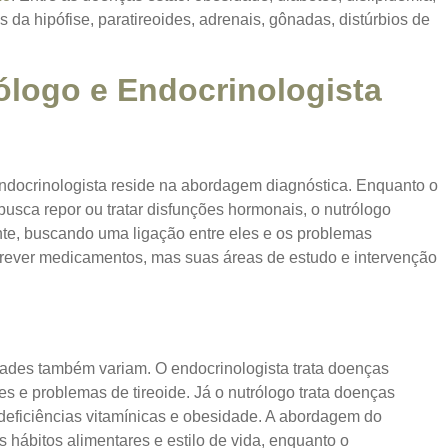
 da hipófise, paratireoides, adrenais, gônadas, distúrbios de
ólogo e Endocrinologista
endocrinologista reside na
abordagem diagnóstica
. Enquanto o
usca repor ou tratar disfunções hormonais, o nutrólogo
nte, buscando uma ligação entre eles e os problemas
ever medicamentos, mas suas áreas de estudo e intervenção
dades também variam. O endocrinologista trata doenças
s e problemas de tireoide. Já o nutrólogo trata doenças
 deficiências vitamínicas e obesidade. A abordagem do
 hábitos alimentares e estilo de vida, enquanto o