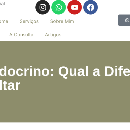
nal
ome
Serviços
Sobre Mim
A Consulta
Artigos
docrino: Qual a Dif
tar