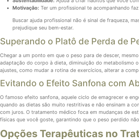
Sustentabilidade:
Ajuda a criar hábitos que você con
Motivação:
Ter um profissional te acompanhando faz t
Buscar ajuda profissional não é sinal de fraqueza, m
prejudique seu bem-estar.
Superando o Platô de Perda de P
Chegar a um ponto em que o peso para de descer, mesmo s
adaptação do corpo à dieta, diminuição do metabolismo ou
ajustes, como mudar a rotina de exercícios, alterar a com
Evitando o Efeito Sanfona com A
O famoso efeito sanfona, aquele ciclo de emagrecer e eng
quando as dietas são muito restritivas e não ensinam a co
com juros. O tratamento médico foca em mudanças de estil
físicas que você goste, garantindo que o peso perdido não
Opções Terapêuticas no Tr