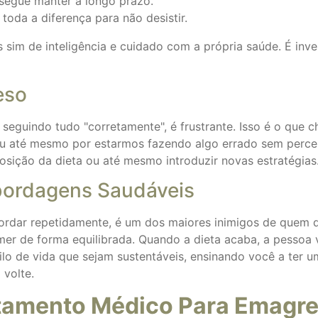
segue manter a longo prazo.
oda a diferença para não desistir.
as sim de inteligência e cuidado com a própria saúde. É in
eso
eguindo tudo "corretamente", é frustrante. Isso é o que 
 até mesmo por estarmos fazendo algo errado sem perceber
posição da dieta ou até mesmo introduzir novas estratégias
bordagens Saudáveis
ordar repetidamente, é um dos maiores inimigos de quem q
mer de forma equilibrada. Quando a dieta acaba, a pessoa v
o de vida que sejam sustentáveis, ensinando você a ter u
 volte.
atamento Médico Para Emagr