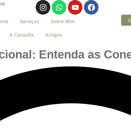
nal
ome
Serviços
Sobre Mim
A Consulta
Artigos
cional: Entenda as Con